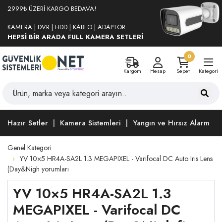
2999₺ ÜZERİ KARGO BEDAVA!
KAMERA | DVR | HDD | KABLO | ADAPTÖR
HEPSİ BİR ARADA FULL KAMERA SETLERİ
0
Kargom
Hesap
Sepet
Kategori
Hazır Setler
Kamera Sistemleri
Yangın ve Hırsız Alarm
Genel Kategori
YV 10×5 HR4A-SA2L 1.3 MEGAPIXEL - Varifocal DC Auto Iris Lens
(Day&Nigh yorumları
YV 10×5 HR4A-SA2L 1.3
MEGAPIXEL - Varifocal DC